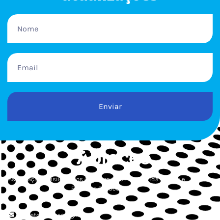
Enviar
Associação Brasileira dos Organizadores de Corrida de Rua e
Esportes Outdoor
contato.abraceo@gmail.com