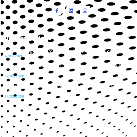
Últimas Notícias
São Paulo registra aumento de provas de corrida de rua
17/03/2026
4º Summit ABRACEO/CBAt: Corridas de rua cresceram 85% em
2025 no Brasil
27/02/2026
Corrida Segura é tema de destaque no 4º Summit ABRACEO
CBAt
27/02/2026
Copyright © 2024 ABRACEO – Todos os direitos reservados.