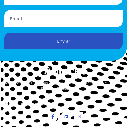
Enviar
Associação Brasileira dos Organizadores de Corrida de Rua e
Esportes Outdoor
contato.abraceo@gmail.com