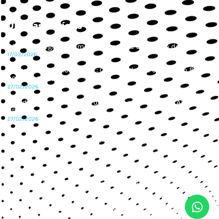
Últimas Notícias
São Paulo registra aumento de provas de corrida de rua
17/03/2026
4º Summit ABRACEO/CBAt: Corridas de rua cresceram 85% em
2025 no Brasil
27/02/2026
Corrida Segura é tema de destaque no 4º Summit ABRACEO
CBAt
27/02/2026
Copyright © 2024 ABRACEO – Todos os direitos reservados.