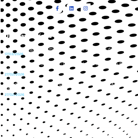
Últimas Notícias
São Paulo registra aumento de provas de corrida de rua
17/03/2026
4º Summit ABRACEO/CBAt: Corridas de rua cresceram 85% em
2025 no Brasil
27/02/2026
Corrida Segura é tema de destaque no 4º Summit ABRACEO
CBAt
27/02/2026
Copyright © 2024 ABRACEO – Todos os direitos reservados.