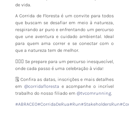
de vida.
A Corrida de Floresta é um convite para todos
que buscam se desafiar em meio à natureza,
respirando ar puro e enfrentando um percurso
que une aventura e cuidado ambiental. Ideal
para quem ama correr e se conectar com o
que a natureza tem de melhor.
🏃🏻‍♂️ Se prepare para um percurso inesquecível,
onde cada passo é uma celebração à vida!
🗓️ Confira as datas, inscrições e mais detalhes
em
@corridafloresta
e acompanhe o incrível
trabalho do nosso filiado em
@tvcomrunning
.
#ABRACEO
#CorridaDeRua
#Run
#StakeholdersRun
#Co