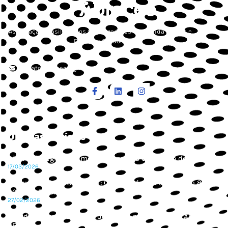
Associação Brasileira dos Organizadores de Corrida de Rua e
Esportes Outdoor
contato.abraceo@gmail.com
Últimas Notícias
São Paulo registra aumento de provas de corrida de rua
17/03/2026
4º Summit ABRACEO/CBAt: Corridas de rua cresceram 85% em
2025 no Brasil
27/02/2026
Corrida Segura é tema de destaque no 4º Summit ABRACEO
CBAt