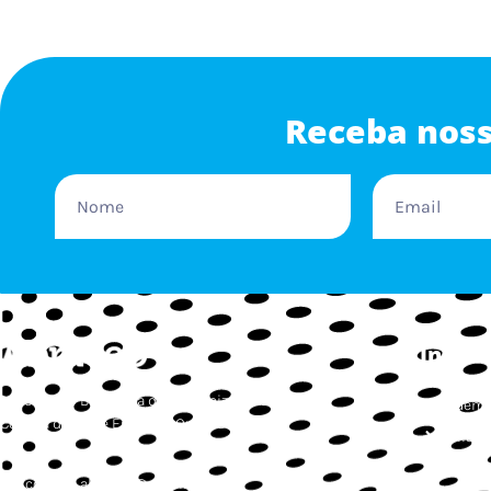
Receba noss
Instit
Associação Brasileira dos Organizadores de
Quem 
Corrida de Rua e Esportes Outdoor
Filiaçã
Estatu
contato.abraceo@gmail.com