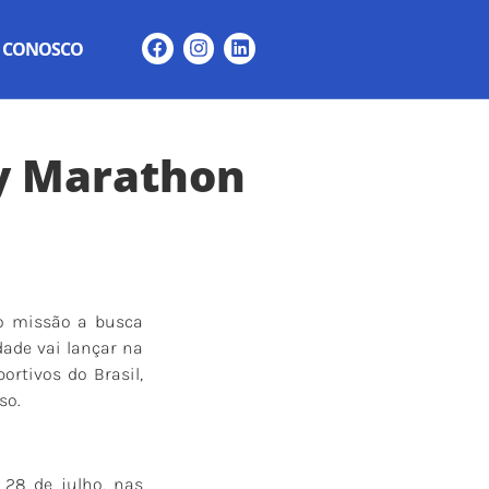
E CONOSCO
y Marathon
mo missão a busca
dade vai lançar na
rtivos do Brasil,
so.
 28 de julho, nas