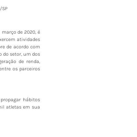
P/SP
 março de 2020, é
xercem atividades
mpre de acordo com
o do setor, um dos
eração de renda,
ntre os parceiros
propagar hábitos
il atletas em sua