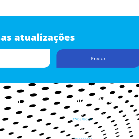
as atualizações
Enviar
ucional
Últimas Notícias
São Paulo registra aumento de 
Somos
17/03/2026
o
4º Summit ABRACEO/CBAt: Corr
to
2025 no Brasil