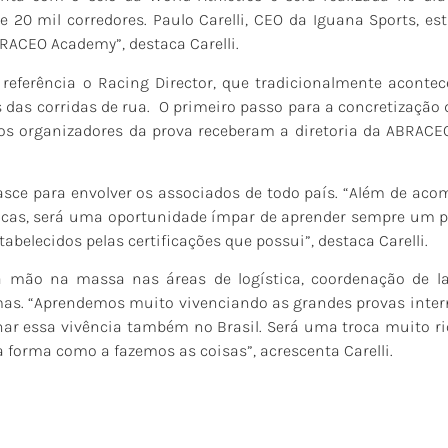
 20 mil corredores. Paulo Carelli, CEO da Iguana Sports, es
ACEO Academy”, destaca Carelli.
referência o Racing Director, que tradicionalmente aconte
s das corridas de rua. O primeiro passo para a concretizaçã
os organizadores da prova receberam a diretoria da ABRACEO
sce para envolver os associados de todo país. “Além de aco
ficas, será uma oportunidade ímpar de aprender sempre um p
belecidos pelas certificações que possui”, destaca Carelli.
ar a mão na massa nas áreas de logística, coordenação de l
temas. “Aprendemos muito vivenciando as grandes provas inter
 essa vivência também no Brasil. Será uma troca muito rica
forma como a fazemos as coisas”, acrescenta Carelli.