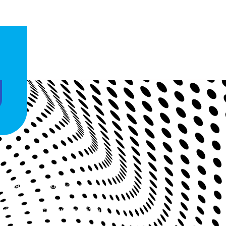
provas de corrida de rua
idas de rua cresceram 85% em