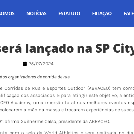
SOMOS
NOTÍCIAS
ESTATUTO
FILIAÇÃO
FAL
rá lançado na SP Cit
25/07/2024
dos organizadores de corrida de rua
 de Corridas de Rua e Esportes Outdoor (ABRACEO) tem co
ificação dos associados. E para atingir este objetivo, a enti
CEO Academy, uma imersão total nos melhores eventos espo
 colocarem a mão na massa e trocarem experiências de suces
, afirma Guilherme Celso, presidente da ABRACEO.
nta com o selo da World Athletics e será realizada no dia